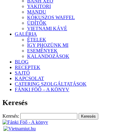
BANH XEO
YAKITORI
MANDU
KÓKUSZOS WAFFEL
ÜDÍTŐK
VIETNAMI KÁVÉ
GALÉRIA
ÉTELEK
ÍGY PHOZÜNK MI
ESEMÉNYEK
KALANDOZÁSOK
BLOG
RECEPTEK
SAJTÓ
KAPCSOLAT
CATERING SZOLGÁLTATÁSOK
FÁNKI FÖŐ – A KÖNYV
Keresés
Keresés: