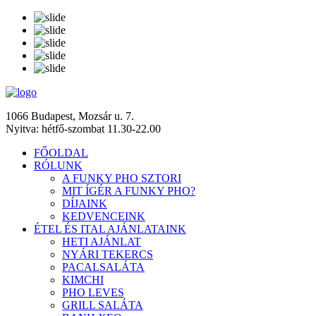
1066 Budapest, Mozsár u. 7.
Nyitva: hétfő-szombat 11.30-22.00
FŐOLDAL
RÓLUNK
A FUNKY PHO SZTORI
MIT ÍGÉR A FUNKY PHO?
DÍJAINK
KEDVENCEINK
ÉTEL ÉS ITAL AJÁNLATAINK
HETI AJÁNLAT
NYÁRI TEKERCS
PACALSALÁTA
KIMCHI
PHO LEVES
GRILL SALÁTA