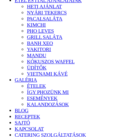
ÉTEL ÉS ITAL AJÁNLATAINK
HETI AJÁNLAT
NYÁRI TEKERCS
PACALSALÁTA
KIMCHI
PHO LEVES
GRILL SALÁTA
BANH XEO
YAKITORI
MANDU
KÓKUSZOS WAFFEL
ÜDÍTŐK
VIETNAMI KÁVÉ
GALÉRIA
ÉTELEK
ÍGY PHOZÜNK MI
ESEMÉNYEK
KALANDOZÁSOK
BLOG
RECEPTEK
SAJTÓ
KAPCSOLAT
CATERING SZOLGÁLTATÁSOK