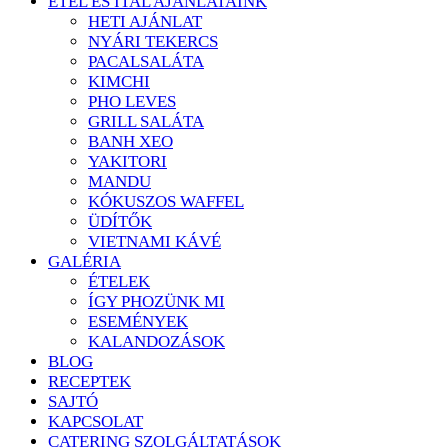
ÉTEL ÉS ITAL AJÁNLATAINK
HETI AJÁNLAT
NYÁRI TEKERCS
PACALSALÁTA
KIMCHI
PHO LEVES
GRILL SALÁTA
BANH XEO
YAKITORI
MANDU
KÓKUSZOS WAFFEL
ÜDÍTŐK
VIETNAMI KÁVÉ
GALÉRIA
ÉTELEK
ÍGY PHOZÜNK MI
ESEMÉNYEK
KALANDOZÁSOK
BLOG
RECEPTEK
SAJTÓ
KAPCSOLAT
CATERING SZOLGÁLTATÁSOK