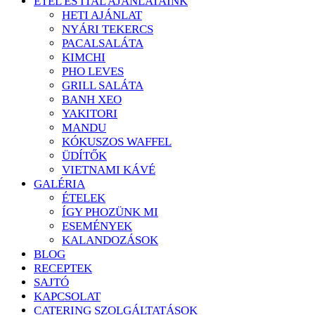
ÉTEL ÉS ITAL AJÁNLATAINK
HETI AJÁNLAT
NYÁRI TEKERCS
PACALSALÁTA
KIMCHI
PHO LEVES
GRILL SALÁTA
BANH XEO
YAKITORI
MANDU
KÓKUSZOS WAFFEL
ÜDÍTŐK
VIETNAMI KÁVÉ
GALÉRIA
ÉTELEK
ÍGY PHOZÜNK MI
ESEMÉNYEK
KALANDOZÁSOK
BLOG
RECEPTEK
SAJTÓ
KAPCSOLAT
CATERING SZOLGÁLTATÁSOK